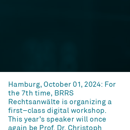
Hamburg
,
October
01
,
2024
:
For
the
7th
time
,
BRRS
Rechtsanwälte
is
organizing
a
first
–
class
digital
workshop
.
This year’s speaker will once
again be Prof. Dr. Christoph