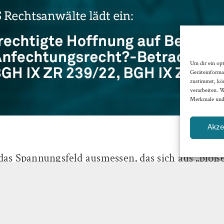
Um dir ein op
Geräteinforma
zustimmst, kö
verarbeiten. 
Merkmale und 
Akze
das Spannungsfeld ausmessen, das sich aus „bloß
nungen auf Besserung“, „optimistischer Einschät
erseits offensichtlich fehlender erwartbarer
ähigkeit anhand der Entscheidungen vom 18.04
129/22) bei der neu ausgerichteten Vorsatzanfec