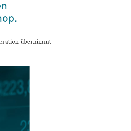
en
hop.
oderation übernimmt