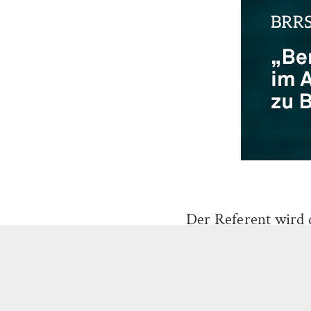
Der Referent wird 
„berechtigten Hoff
Aussicht“ und ander
Schuldendeckungsf
239/22; BGH IX ZR 