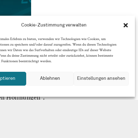
Cookie-Zustimmung verwalten
timales Erlebnis zu bieten, verwenden wir Technologien wie Cookies, um
tionen zu speichern und/oder darauf zuzugreifen. Wenn du diesen Technologien
nnen wir Daten wie das Surfverhalten oder eindeutige IDs auf dieser Website
Wenn du deine Zustimmung nicht erteilst oder zurückziehst, können bestimmte
Funktionen beeinträchtigt werden.
ptieren
Ablehnen
Einstellungen ansehen
en Hoffnungen“,
zung“, „begründeter
.2024 (BGH IX ZR
htung ergibt.