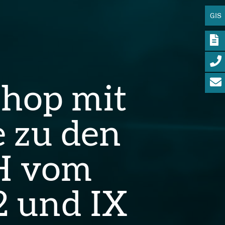
GIS
shop mit
e zu den
H vom
2 und IX