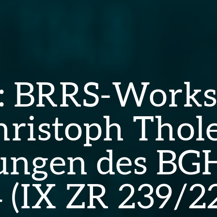
4: BRRS-Work
Christoph Thol
ungen des BG
 (IX ZR 239/2