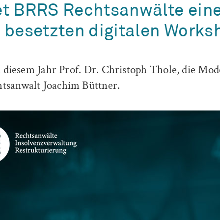
et BRRS Rechtsanwälte ein
g besetzten digitalen Works
in diesem Jahr Prof. Dr. Christoph Thole, die M
tsanwalt Joachim Büttner.