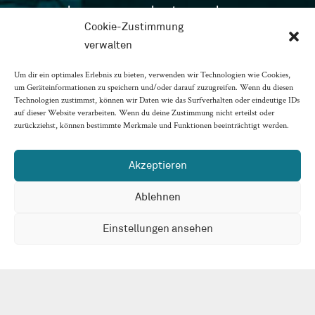
and proven product saved
Cookie-Zustimmung
verwalten
When the main supplier collapses, things
can get tight. Insolvency administrator
Um dir ein optimales Erlebnis zu bieten, verwenden wir Technologien wie Cookies,
Ulrich Rosenkranz was nevertheless able to
um Geräteinformationen zu speichern und/oder darauf zuzugreifen. Wenn du diesen
save a trusted brand.
Technologien zustimmst, können wir Daten wie das Surfverhalten oder eindeutige IDs
auf dieser Website verarbeiten. Wenn du deine Zustimmung nicht erteilst oder
zurückziehst, können bestimmte Merkmale und Funktionen beeinträchtigt werden.
INSOLVENCY ADMINISTRATOR
Ulrich Rosenkranz
Akzeptieren
BRRS OFFICE
Ablehnen
Hamburg
,
Ribnitz-Damgarten
Einstellungen ansehen