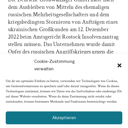
dem Ausbleiben von Mitteln des ehemaligen
russischen Mehrheitsgesellschafters und dem
kriegsbedingten Stornieren von Aufträgen eines
ukrainischen Großkunden am 12. Dezember
2022 beim Amtsgericht Rostock Insolvenzantrag
stellen müssen. Das Unternehmen wurde damit
Opfer des russischen Angriffskrieges gegen die
Ukraine und der Einschränkungen durch das
Cookie-Zustimmung
Corona-Virus.
verwalten
Um dir ein optimales Erlebnis zu bieten, verwenden wir Technologien wie Cookies,
Alle 30 Arbeitsplätze gerettet, neue
um Geräteinformationen zu speichern und/oder darauf zuzugreifen. Wenn du diesen
Technologien zustimmst, können wir Daten wie das Surfverhalten oder eindeutige IDs
Fachkräfte gesucht
auf dieser Website verarbeiten. Wenn du deine Zustimmung nicht erteilst oder
„Der Geschäftsbetrieb wird uneingeschränkt
zurückziehst, können bestimmte Merkmale und Funktionen beeinträchtigt werden.
fortgeführt“, sagt Ulrich Rosenkranz. Alle
Mitarbeiter wurden ohne Ausnahme in das neue
Akzeptieren
Unternehmen übernommen, das die ersten