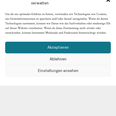
verwalten
Wenn ein Unternehmen nicht
kostendeckend produzieren kann und die
Um dir ein optimales Erlebnis zu bieten, verwenden wir Technologien wie Cookies,
Hausbank keine weiteren Kredite gewährt,
um Geräteinformationen zu speichern und/oder darauf zuzugreifen. Wenn du diesen
ist eine Insolvenz unvermeidbar.
Technologien zustimmst, können wir Daten wie das Surfverhalten oder eindeutige IDs
auf dieser Website verarbeiten. Wenn du deine Zustimmung nicht erteilst oder
zurückziehst, können bestimmte Merkmale und Funktionen beeinträchtigt werden.
INSOLVENZVERWALTER
Ulrich Rosenkranz
Akzeptieren
BRRS STANDORT
Ablehnen
Hamburg
Einstellungen ansehen
Ausgangssituation