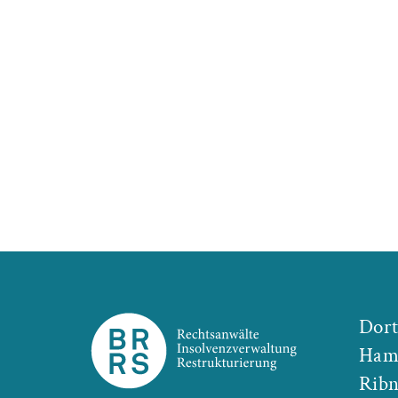
Dor
Ham
Ribn